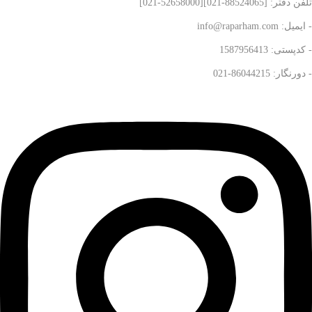
تلفن دفتر: [88524065-021][52658000-021]
- ایمیل: info@raparham.com
- کدپستی: 1587956413
- دورنگار: 86044215-021