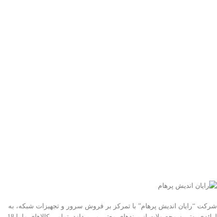
شرکت “رایان اندیش پرهام” با تمرکز بر فروش سرور و تجهیزات شبکه، به
ارائه‌ی بهترین محصولات از برندهای معتبر می‌پردازد. تمامی کالاهای ما با 18